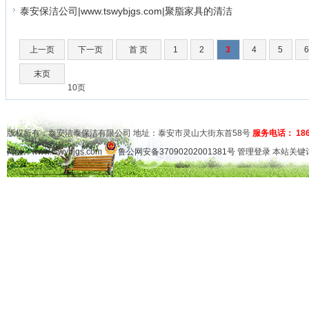
泰安保洁公司|www.tswybjgs.com|聚脂家具的清洁
上一页
下一页
首 页
1
2
3
4
5
末页
10页
版权所有：泰安洁泰保洁有限公司 地址：泰安市灵山大街东首58号
服务电话： 1865
网址：
www.tswybjgs.com
鲁公网安备37090202001381号
管理登录
本站关键