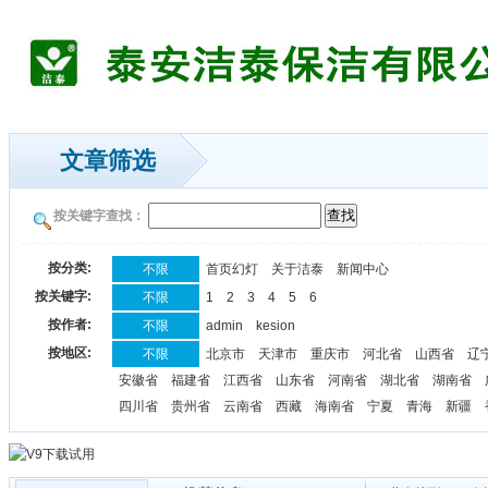
文章筛选
按关键字查找：
按分类:
不限
首页幻灯
关于洁泰
新闻中心
按关键字:
不限
1
2
3
4
5
6
按作者:
不限
admin
kesion
按地区:
不限
北京市
天津市
重庆市
河北省
山西省
辽
安徽省
福建省
江西省
山东省
河南省
湖北省
湖南省
四川省
贵州省
云南省
西藏
海南省
宁夏
青海
新疆